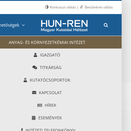
Kontraszt váltás
|
Betűméret váltás
hetőségek
ANYAG- ÉS KÖRNYEZETKÉMIAI INTÉZET
IGAZGATÓ
TITKÁRSÁG
KUTATÓCSOPORTOK
KAPCSOLAT
HÍREK
ESEMÉNYEK
INTÉZETI TELEFONKÖNYV