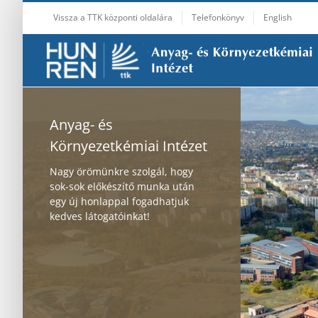
Skip
Vissza a TTK központi oldalára
Telefonkönyv
English
to
content
Anyag- és
Környezetkémiai Intézet
Nagy örömünkre szolgál, hogy
sok-sok előkészítő munka után
egy új honlappal fogadhatjuk
kedves látogatóinkat!