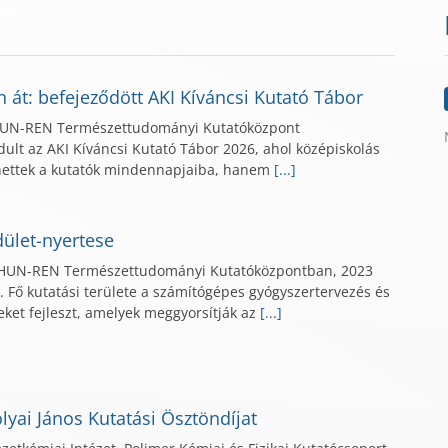
 át: befejeződött AKI Kíváncsi Kutató Tábor
 HUN-REN Természettudományi Kutatóközpont
ndult az AKI Kíváncsi Kutató Tábor 2026, ahol középiskolás
hettek a kutatók mindennapjaiba, hanem
[...]
dület-nyertese
 a HUN-REN Természettudományi Kutatóközpontban, 2023
Fő kutatási területe a számítógépes gyógyszertervezés és
ket fejleszt, amelyek meggyorsítják az
[...]
lyai János Kutatási Ösztöndíjat