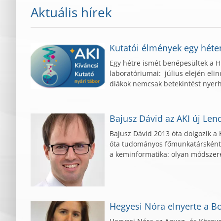
Aktuális hírek
Kutatói élmények egy héten
Egy hétre ismét benépesültek a
laboratóriumai: július elején eli
diákok nemcsak betekintést nyer
Bajusz Dávid az AKI új Len
Bajusz Dávid 2013 óta dolgozik
óta tudományos főmunkatársként. 
a keminformatika: olyan módszere
Hegyesi Nóra elnyerte a Bo