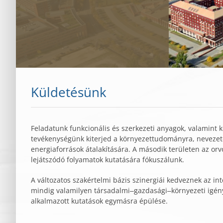
Küldetésünk
Feladatunk funkcionális és szerkezeti anyagok, valamint ké
tevékenységünk kiterjed a környezettudományra, nevezet
energiaforrások átalakítására. A második területen az o
lejátszódó folyamatok kutatására fókuszálunk.
A változatos szakértelmi bázis szinergiái kedveznek az in
mindig valamilyen társadalmi‒gazdasági‒környezeti igény
alkalmazott kutatások egymásra épülése.