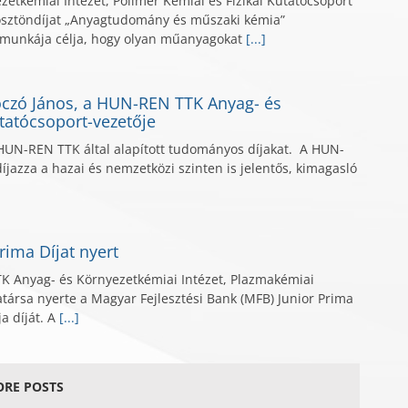
etkémiai Intézet, Polimer Kémiai és Fizikai Kutatócsoport
sztöndíjat „Anyagtudomány és műszaki kémia”
munkája célja, hogy olyan műanyagokat
[...]
óczó János, a HUN-REN TTK Anyag- és
tatócsoport-vezetője
HUN-REN TTK által alapított tudományos díjakat. A HUN-
jazza a hazai és nemzetközi szinten is jelentős, kimagasló
rima Díjat nyert
K Anyag- és Környezetkémiai Intézet, Plazmakémiai
rsa nyerte a Magyar Fejlesztési Bank (MFB) Junior Prima
 díját. A
[...]
RE POSTS