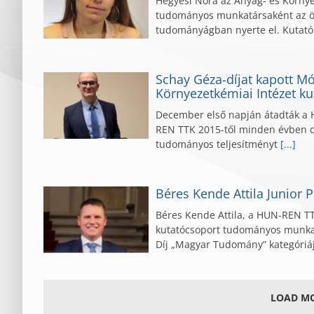
Hegyesi Nóra az Anyag- és Környez
tudományos munkatársaként az ö
tudományágban nyerte el. Kutató
Schay Géza-díjat kapott M
Környezetkémiai Intézet ku
December első napján átadták a 
REN TTK 2015-től minden évben dí
tudományos teljesítményt
[...]
Béres Kende Attila Junior P
Béres Kende Attila, a HUN-REN TT
kutatócsoport tudományos munkatá
Díj „Magyar Tudomány” kategóriája
LOAD MO