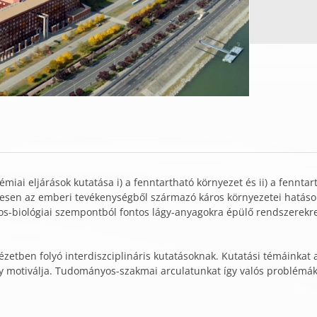
miai eljárások kutatása i) a fenntartható környezet és ii) a fenntar
esen az emberi tevékenységből származó káros környezetei hatáso
rvos-biológiai szempontból fontos lágy-anyagokra épülő rendszerek
tézetben folyó interdiszciplináris kutatásoknak. Kutatási témáinkat
 motiválja. Tudományos-szakmai arculatunkat így valós problémák 